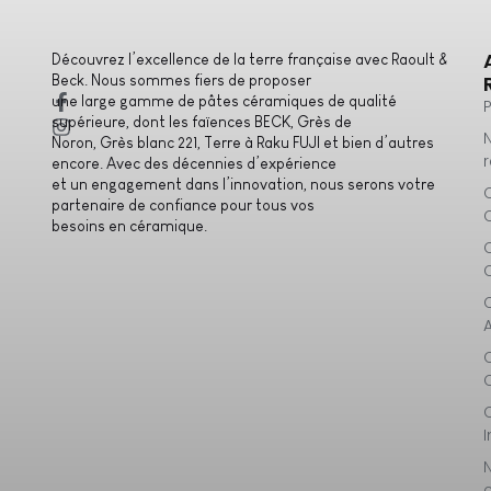
Découvrez l’excellence de la terre française avec Raoult &
Beck. Nous sommes fiers de proposer
une large gamme de pâtes céramiques de qualité
supérieure, dont les faïences BECK, Grès de
Noron, Grès blanc 221, Terre à Raku FUJI et bien d’autres
encore. Avec des décennies d’expérience
et un engagement dans l’innovation, nous serons votre
partenaire de confiance pour tous vos
besoins en céramique.
I